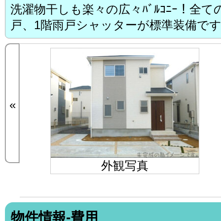
洗濯物干しも楽々の広々ﾊﾞﾙｺﾆｰ！全
戸、1階雨戸シャッターが標準装備で
«
外観写真
物件情報-費用