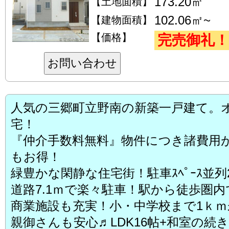
173.20㎡
【土地面積】
102.06㎡~
【建物面積】
【価格】
完売御礼！
お問い合わせ
人気の三郷町立野南の新築一戸建て。
宅！
『仲介手数料無料』物件につき諸費用が
もお得！
緑豊かな閑静な住宅街！駐車ｽﾍﾟｰｽ並
道路7.1ｍで楽々駐車！駅から徒歩圏
商業施設も充実！小・中学校まで1ｋ
親御さんも安心♬LDK16帖+和室の続