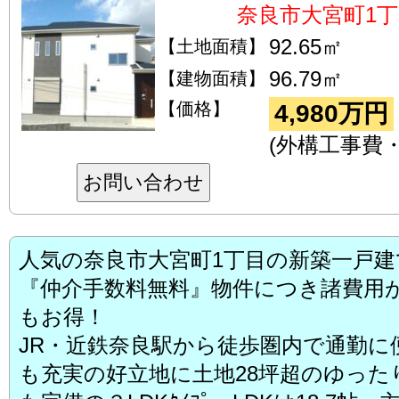
奈良市大宮町1丁
92.65㎡
【土地面積】
96.79㎡
【建物面積】
【価格】
4,980万円
(外構工事費
お問い合わせ
人気の奈良市大宮町1丁目の新築一戸建
『仲介手数料無料』物件につき諸費用が
もお得！
JR・近鉄奈良駅から徒歩圏内で通勤に
も充実の好立地に土地28坪超のゆった