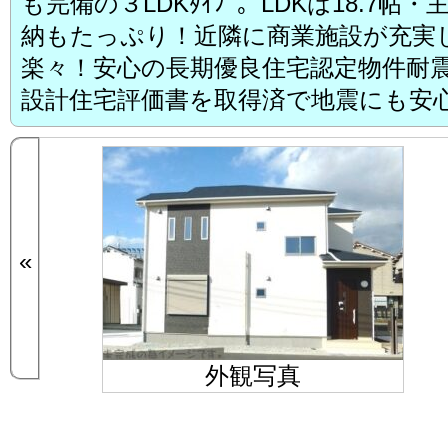
も完備の３LDKﾀｲﾌﾟ。LDKは18.7帖
納もたっぷり！近隣に商業施設が充実
楽々！安心の長期優良住宅認定物件耐震
設計住宅評価書を取得済で地震にも安
«
外観写真