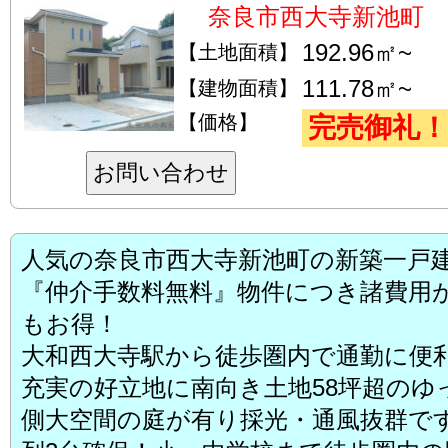
奈良市西大寺新池町
192.96㎡~
【土地面積】
111.78㎡~
【建物面積】
【価格】
完売御礼！
お問い合わせ
人気の奈良市西大寺新池町の新築一戸
『仲介手数料無料』物件につき諸費用が
もお得！
大和西大寺駅から徒歩圏内で通勤に便
充実の好立地に南向き土地58坪超のゆ
側大空間の庭が有り採光・通風抜群です。