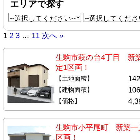
エリアで探す
1
2
3
…
11
次へ »
生駒市萩の台4丁目 新
定1区画！
14
【土地面積】
10
【建物面積】
4,
【価格】
生駒市小平尾町 新築一
区画！